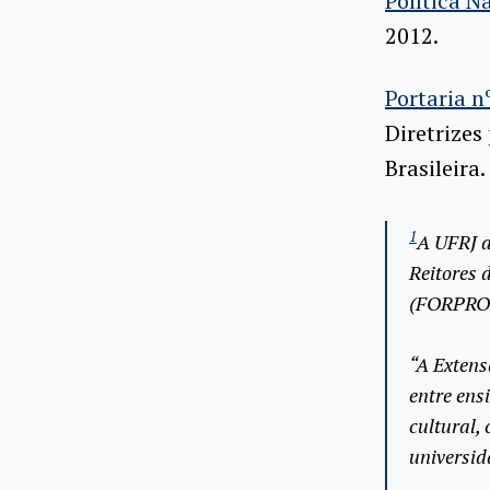
Política N
2012.
Portaria n
Diretrizes
Brasileira.
1
A UFRJ a
Reitores 
(FORPROE
“A Extens
entre ens
cultural,
universid