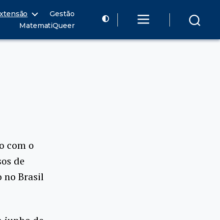
xtensão
Gestão
MatematiQueer
to com o
sos de
 no Brasil