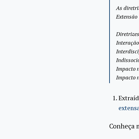
As diretr
Extensão 
Diretrize
Interação
Interdisc
Indissoci
Impacto 
Impacto n
Extraí
extens
Conheça m