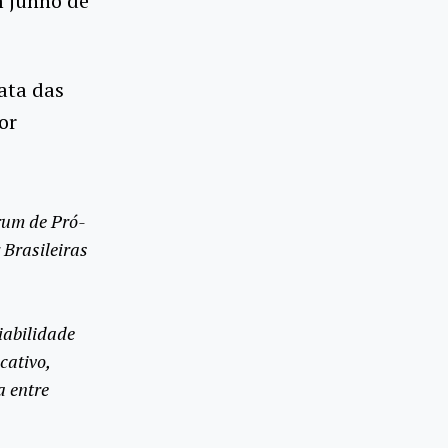
m junho de
ata das
or
órum de Pró-
 Brasileiras
iabilidade
cativo,
a entre