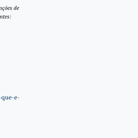
ações de
ntes:
-que-e-