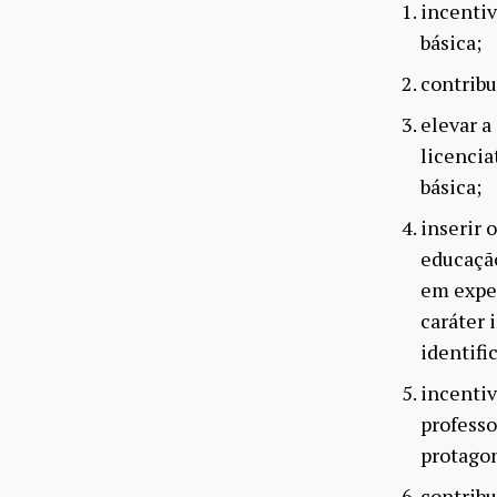
incentiv
básica;
contribu
elevar a
licencia
básica;
inserir 
educação
em exper
caráter 
identifi
incentiv
professo
protagon
contribu