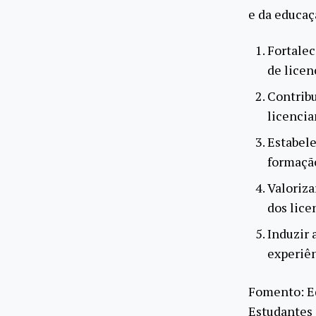
e da educaçã
Fortalec
de licen
Contribu
licencia
Estabele
formação
Valoriza
dos lice
Induzir 
experiên
Fomento: E
Estudantes 