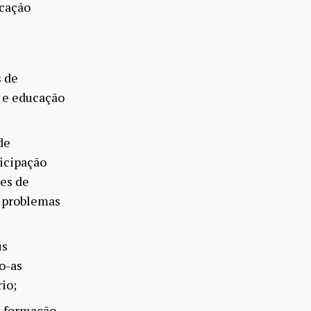
ucação
s de
 e educação
de
icipação
es de
e problemas
us
o-as
io;
 à formação