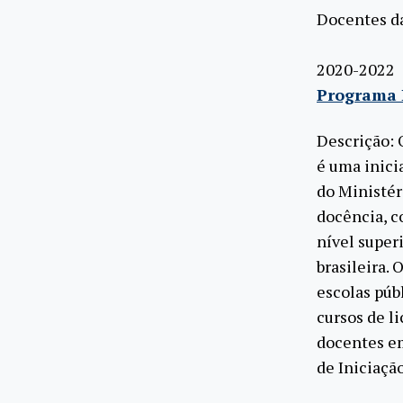
Docentes da
2020-2022
Programa I
Descrição: 
é uma inici
do Ministér
docência, c
nível super
brasileira.
escolas púb
cursos de l
docentes em
de Iniciaçã