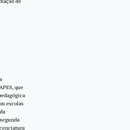
rmação de
a
CAPES, que
 pedagógica
om escolas
 da
a segunda
icenciatura