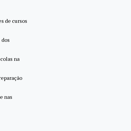
es de cursos
e dos
scolas na
preparação
se nas