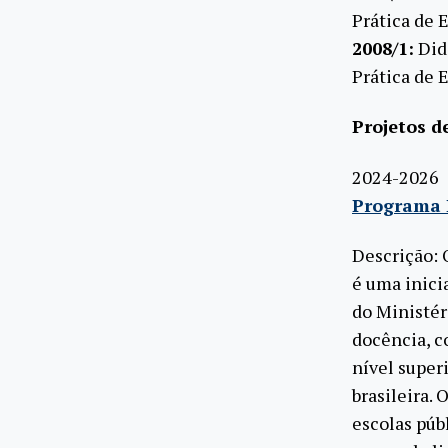
Prática de 
2008/1:
Didá
Prática de 
Projetos d
2024-2026
Programa I
Descrição: 
é uma inici
do Ministér
docência, c
nível super
brasileira.
escolas púb