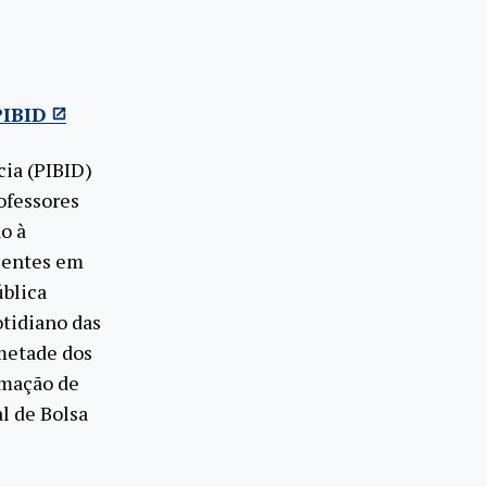
PIBID
cia (PIBID)
ofessores
o à
centes em
ública
otidiano das
 metade dos
rmação de
l de Bolsa