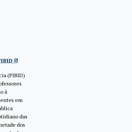
PIBID
cia (PIBID)
ofessores
o à
centes em
ública
otidiano das
 metade dos