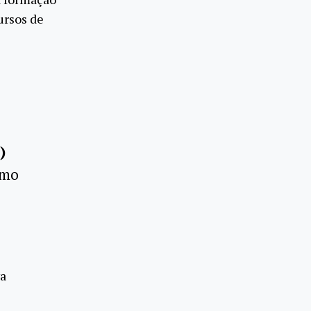
ursos de
)
omo
va