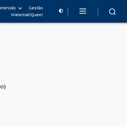
xtensão
Gestão
MatematiQueer
do)