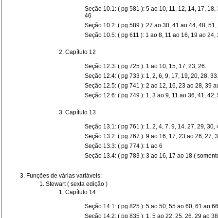
Seção 10.1: ( pg 581 ): 5 ao 10, 11, 12, 14, 17, 18, 
46
Seção 10.2: ( pg 589 ): 27 ao 30, 41 ao 44, 48, 51,
Seção 10.5: ( pg 611 ): 1 ao 8, 11 ao 16, 19 ao 24,
Capítulo 12
Seção 12.3: ( pg 725 ): 1 ao 10, 15, 17, 23, 26.
Seção 12.4: ( pg 733 ): 1, 2, 6, 9, 17, 19, 20, 28, 33
Seção 12.5: ( pg 741 ): 2 ao 12, 16, 23 ao 28, 39 ao
Seção 12.6: ( pg 749 ): 1, 3 ao 9, 11 ao 36, 41, 42, 
Capítulo 13
Seção 13.1: ( pg 761 ): 1, 2, 4, 7, 9, 14, 27, 29, 30,
Seção 13.2: ( pg 767 ): 9 ao 16, 17, 23 ao 26, 27, 
Seção 13.3: ( pg 774 ): 1 ao 6
Seção 13.4: ( pg 783 ): 3 ao 16, 17 ao 18 ( somente
Fun
ç
ões de v
árias vari
áveis:
Stewart ( sexta edição )
Capítulo 14
Seção 14.1: ( pg 825 ): 5 ao 50, 55 ao 60, 61 ao 66
Seção 14.2: ( pg 835 ): 1, 5 ao 22, 25, 26, 29 ao 38