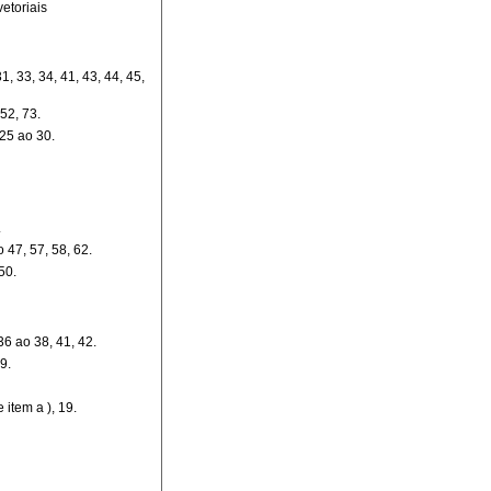
vetoriais
1, 33, 34, 41, 43, 44, 45,
 52, 73.
 25 ao 30.
.
 47, 57, 58, 62.
50.
 36 ao 38, 41, 42.
9.
 item a ), 19.