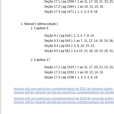
Seção 17.1 ( pg 1058 ): 1 ao 11, 17, 20, 21, 23, 25,
Seção 17.2 ( pg 1064 ): 1 ao 10, 13, 14, 16.
Seção 17.3 ( pg 1071 ): 1, 2, 3, 4, 9, 18.
Stewart ( sétima edição )
Capítulo 9
Seção 9.1 ( pg 529 ): 1, 3, 4, 7, 9, 14.
Seção 9.3 ( pg 543 ): 1 ao 7, 11, 12, 14, 16, 19, 38,
Seção 9.4 ( pg 554 ): 3, 9, 10, 15, 21.
Seção 9.5 ( pg 561 ): 5 a 10, 15, 18, 19, 23, 25, 31,
Capítulo 17
Seção 17.1 ( pg 1025 ): 1 ao 11, 17, 20, 21, 23, 25,
Seção 17.2 ( pg 1032 ): 1 ao 10, 13, 14, 16.
Seção 17.3 ( pg 1038 ): 1, 2, 3, 4, 9, 18.
Arquivo pdf com exercícios complementares de EDO de primeira ordem
Arquivo pdf do gabarito da lista de exercícios complementares de prim
Arquivo pdf com exercícios complementares de EDO de segunda ordem
Arquivo pdf do gabarito da lista de exercícios complementares de prim