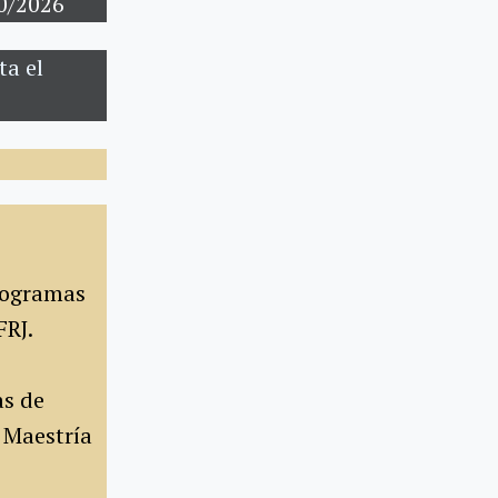
10/2026
ta el
rogramas
FRJ.
as de
e Maestría