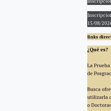
Inscripcio
Inscripcio
15/08/202
links direc
¿Qué es?
La Prueba
de Posgrad
Busca ofre
utilizarla
o Doctora