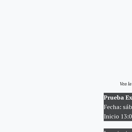
Vea la
Prueba E
Fecha: sá
Inicio 13: