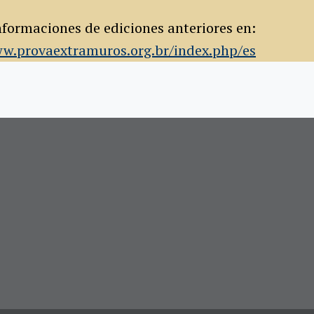
formaciones de ediciones anteriores en:
ww.provaextramuros.org.br/index.php/es