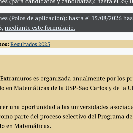
nes (para candidatos y candidatas): hasta el 29/
nes (Polos de aplicación): hasta el 15/08/2026 has
6,
mediante este formulario.
tos:
Resultados 2025
 Extramuros es organizada anualmente por los p
o en Matemáticas de la USP-São Carlos y de la U
cer una oportunidad a las universidades asociad
 como parte del proceso selectivo del Programa d
do en Matemáticas.