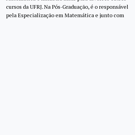
cursos da UFRJ. Na Pós-Graduação, é o responsável
pela Especialização em Matemática e junto com
outros departamentos, pelos Programas de
Matemática e de Ensino de Matemática. O corpo
docente do Departamento de Matemática
participa ativamente de diversos projetos de
pesquisa e de extensão. A excelência de seus
pesquisadores propicia um ambiente acadêmico
bastante fértil e com forte intercâmbio com a
comunidade matemática internacional.
Concurso para Prof. Efetivo