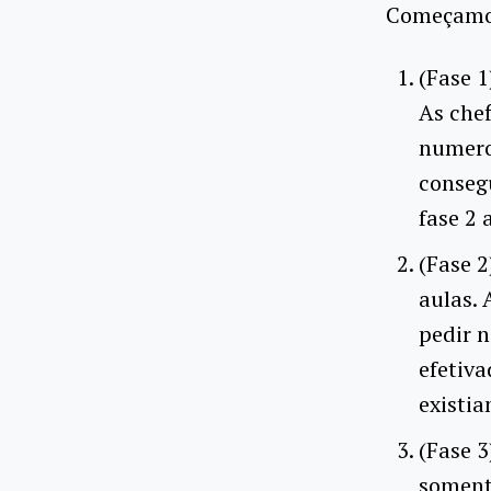
Começamo
(Fase 1
As che
numero
consegu
fase 2 
(Fase 2
aulas. 
pedir 
efetiv
existia
(Fase 3
somente