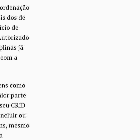
oordenação
is dos de
ício de
Autorizado
plinas já
 com a
gens como
ior parte
 seu CRID
ncluir ou
ens, mesmo
a