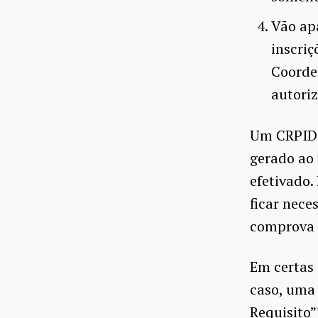
Vão ap
inscriç
Coorde
autoriz
Um CRPID 
gerado ao 
efetivado
ficar nece
comprova a
Em certas 
caso, uma
Requisito”