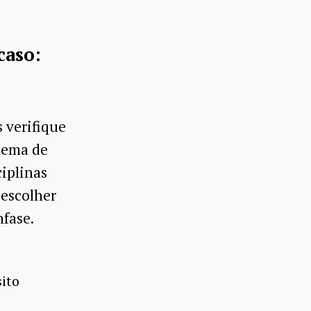
caso:
s verifique
blema de
iplinas
 escolher
nfase.
sito