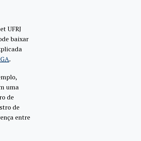
net UFRJ
ode baixar
xplicada
SIGA
.
emplo,
 em uma
ro de
stro de
rença entre