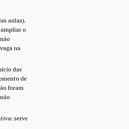
as aulas).
 ampliar o
 não
 vaga na
nício das
 momento de
não foram
 não
tiva: serve