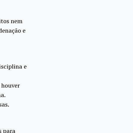
itos nem
rdenação e
sciplina e
e houver
a.
sas.
s para