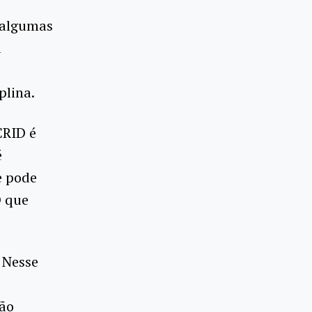
 algumas
a
plina.
CRID é
é
e pode
O que
. Nesse
são