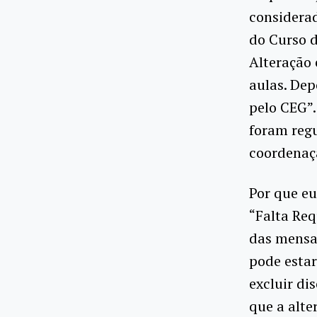
considera
do Curso d
Alteração 
aulas. Dep
pelo CEG”.
foram regu
coordenaç
Por que eu
“Falta Req
das mensa
pode esta
excluir di
que a alte