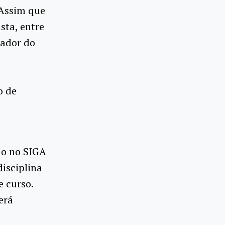
 Assim que
sta, entre
nador do
a
o de
rio no SIGA
disciplina
 curso.
erá