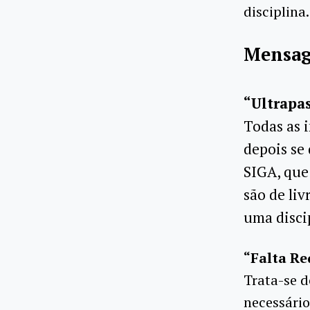
disciplina.
Mensage
“Ultrapas
Todas as i
depois se
SIGA, que
são de li
uma discip
“Falta Re
Trata-se d
necessário