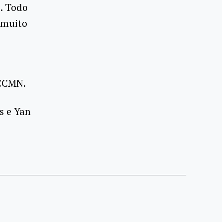
o. Todo
 muito
 CCMN.
s e Yan