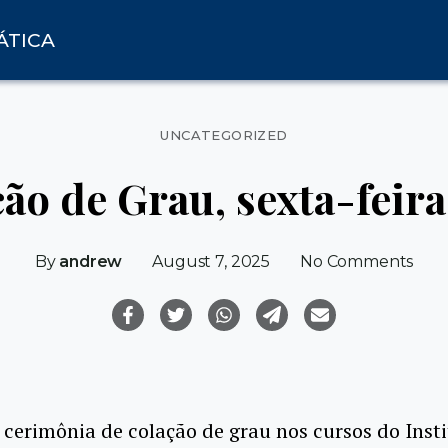
ÁTICA
Categories
UNCATEGORIZED
ão de Grau, sexta-feira
on
By
andrew
August 7, 2025
No Comments
Col
de
Grau
sext
feira
22/8
cerimônia de colação de grau nos cursos do Insti