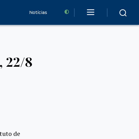
Notícias
, 22/8
ação
,
a-
,
tuto de