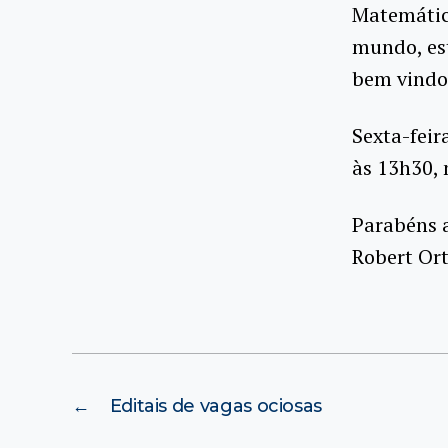
Matemática
mundo, est
bem vindos
Sexta-feir
às 13h30, 
Parabéns 
Robert Ort
←
Editais de vagas ociosas