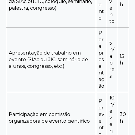
da SIAc ou JIC, colóquio, seminário,
v
e
h
palestra, congresso)
e
nt
n
o
to
P
or
5
a
h/
Apresentação de trabalho em
pr
a
15
evento (SIAc ou JIC, seminário de
es
p
h
alunos, congresso, etc.)
e
re
nt
s
aç
ão
10
P
h/
or
e
Participação em comissão
ev
30
v
organizadora de evento científico
e
h
e
nt
n
o