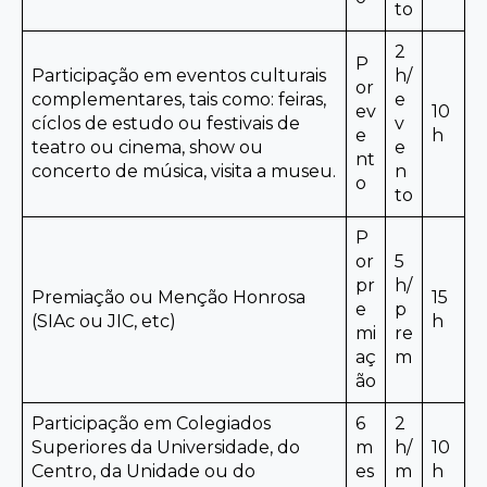
to
2
P
Participação em eventos culturais
h/
or
complementares, tais como: feiras,
e
ev
10
cíclos de estudo ou festivais de
v
e
h
teatro ou cinema, show ou
e
nt
concerto de música, visita a museu.
n
o
to
P
or
5
pr
h/
Premiação ou Menção Honrosa
15
e
p
(SIAc ou JIC, etc)
h
mi
re
aç
m
ão
Participação em Colegiados
6
2
Superiores da Universidade, do
m
h/
10
Centro, da Unidade ou do
es
m
h