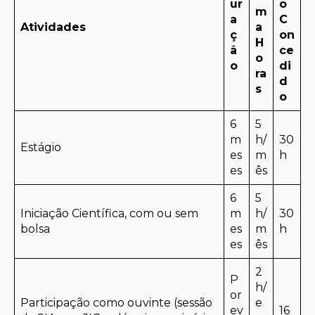
ur
o
m
a
C
Atividades
a
ç
on
H
ã
ce
o
o
di
ra
d
s
o
6
5
m
h/
30
Estágio
es
m
h
es
ês
6
5
Iniciação Científica, com ou sem
m
h/
30
bolsa
es
m
h
es
ês
2
P
h/
or
Participação como ouvinte (sessão
e
ev
16