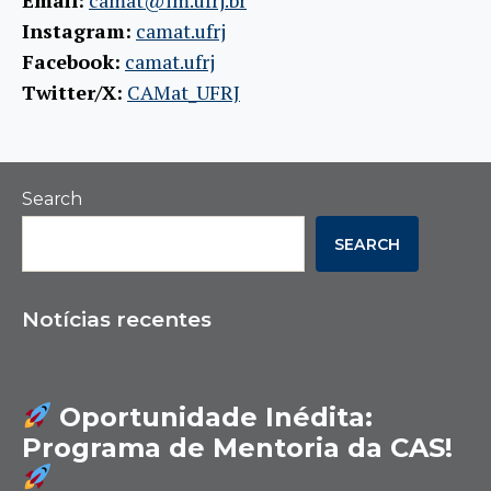
Email:
camat@im.ufrj.br
Instagram:
camat.ufrj
Facebook:
camat.ufrj
Twitter/X:
CAMat_UFRJ
Search
SEARCH
Notícias recentes
Oportunidade Inédita:
Programa de Mentoria da CAS!