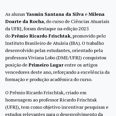
UFRJ
são
premia
em
Primei
As alunas
Yasmin Santana da Silva
e
Milena
Lugar
no
Prêmi
Doarte da Rocha
, do curso de Ciências Atuariais
Ricard
Frischt
da UFRJ, foram destaque na edição 2025
2025
do
Prêmio Ricardo Frischtak
, promovido pelo
Instituto Brasileiro de Atuária (IBA). O trabalho
desenvolvido pelas estudantes, orientado pela
professora Viviana Lobo (DME/UFRJ) conquistou
posição de
Primeiro Lugar
entre os artigos
vencedores deste ano, reforçando a excelência da
formação e produção acadêmica do curso.
O Prêmio Ricardo Frischtak, criado em
homenagem ao professor Ricardo Frischtak
(UFRJ), tem como objetivo incentivar pesquisas e
estudos relevantes para o desenvolvimento da