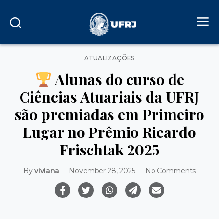
Categories
ATUALIZAÇÕES
Alunas do curso de
Ciências Atuariais da UFRJ
são premiadas em Primeiro
Lugar no Prêmio Ricardo
Frischtak 2025
on
By
viviana
November 28, 2025
No Comments
Alunas
do
curso
de
Ciênci
Atuaria
da